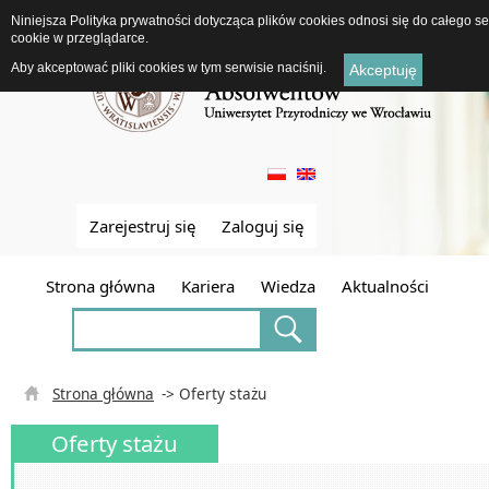
Niniejsza Polityka prywatności dotycząca plików cookies odnosi się do całego 
cookie w przeglądarce.
Aby akceptować pliki cookies w tym serwisie naciśnij.
Akceptuję
Zarejestruj się
Zaloguj się
Strona główna
Kariera
Wiedza
Aktualności
Strona główna
-> Oferty stażu
Oferty stażu