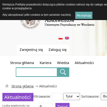
Niniejsza Polityka prywatności dotycząca plików cookies odnosi się do całego 
cookie w przeglądarce.
Aby akceptować pliki cookies w tym serwisie naciśnij.
Akceptuję
Zarejestruj się
Zaloguj się
Strona główna
Kariera
Wiedza
Aktualności
Strona główna
-> Aktualności
Aktualności
Filtrowanie:
Sortowanie:
Liczba wiadomości na