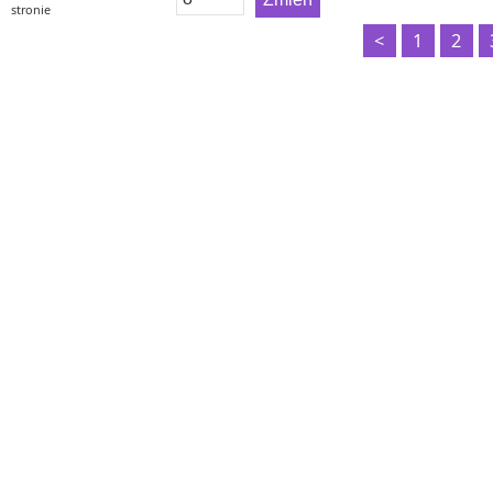
stronie
<
1
2