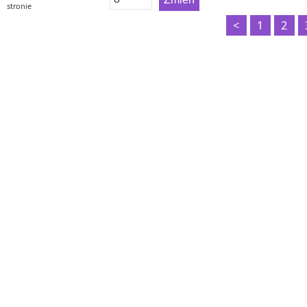
stronie
<
1
2