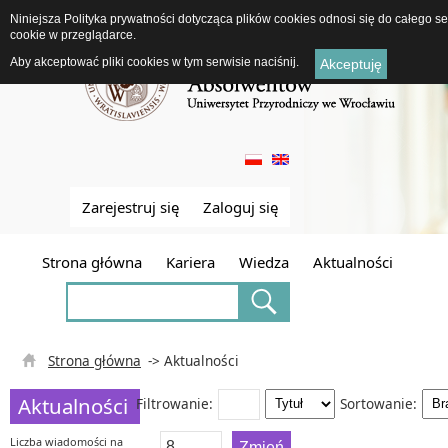
Niniejsza Polityka prywatności dotycząca plików cookies odnosi się do całego 
cookie w przeglądarce.
Aby akceptować pliki cookies w tym serwisie naciśnij.
Akceptuję
Zarejestruj się
Zaloguj się
Strona główna
Kariera
Wiedza
Aktualności
Strona główna
-> Aktualności
Aktualności
Filtrowanie:
Sortowanie:
Liczba wiadomości na