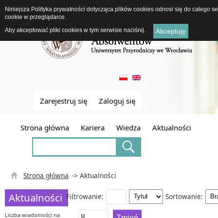
Niniejsza Polityka prywatności dotycząca plików cookies odnosi się do całego 
cookie w przeglądarce.
Aby akceptować pliki cookies w tym serwisie naciśnij.
Akceptuję
Zarejestruj się
Zaloguj się
Strona główna
Kariera
Wiedza
Aktualności
Strona główna
-> Aktualności
Aktualności
Filtrowanie:
Sortowanie:
Liczba wiadomości na