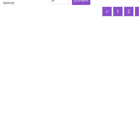
stronie
<
1
2