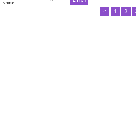
stronie
<
1
2