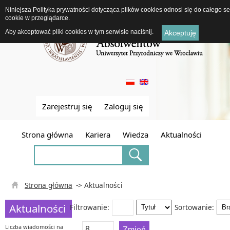
Niniejsza Polityka prywatności dotycząca plików cookies odnosi się do całego 
cookie w przeglądarce.
Aby akceptować pliki cookies w tym serwisie naciśnij.
Akceptuję
Zarejestruj się
Zaloguj się
Strona główna
Kariera
Wiedza
Aktualności
Strona główna
-> Aktualności
Aktualności
Filtrowanie:
Sortowanie:
Liczba wiadomości na